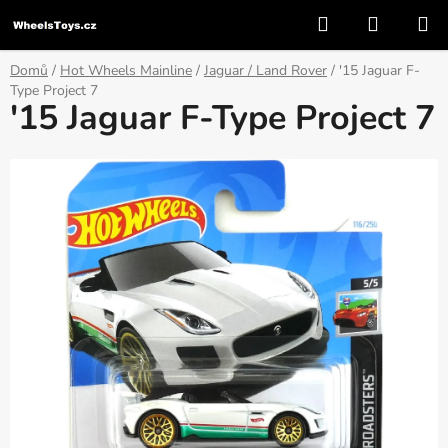
Přejít
Hledat
NÁKUP
na
KOŠÍK
obsah
Domů
/
Hot Wheels Mainline
/
Jaguar / Land Rover
/
'15 Jaguar F-
Type Project 7
'15 Jaguar F-Type Project 7