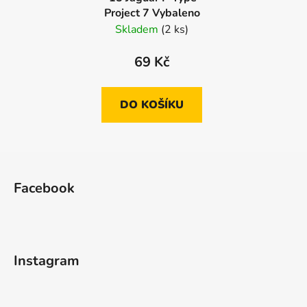
Project 7 Vybaleno
Skladem
(2 ks)
69 Kč
DO KOŠÍKU
Z
á
Facebook
p
a
t
í
Instagram