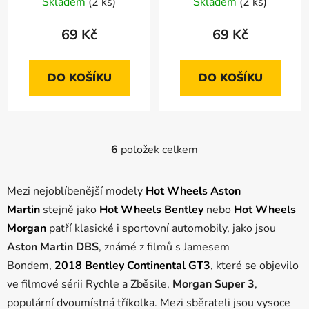
Skladem
(2 ks)
Skladem
(2 ks)
69 Kč
69 Kč
DO KOŠÍKU
DO KOŠÍKU
6
položek celkem
O
v
l
Mezi nejoblíbenější modely
Hot Wheels Aston
á
Martin
stejně jako
Hot Wheels Bentley
nebo
Hot Wheels
d
Morgan
patří klasické i sportovní automobily, jako jsou
a
c
Aston Martin DBS
, známé z filmů s Jamesem
í
Bondem,
2018 Bentley Continental GT3
, které se objevilo
p
ve filmové sérii Rychle a Zběsile,
Morgan Super 3
,
r
populární dvoumístná tříkolka. Mezi sběrateli jsou vysoce
v