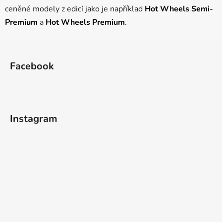
ceněné modely z edicí jako je například
k
Hot Wheels Semi-
y
Premium
a
Hot Wheels Premium
.
v
ý
Z
p
á
i
Facebook
p
s
a
u
t
í
Instagram