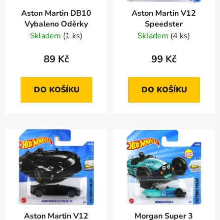
r
d
Aston Martin DB10
Aston Martin V12
o
u
Vybaleno Oděrky
Speedster
d
k
Skladem
(1 ks)
Skladem
(4 ks)
u
t
k
ů
89 Kč
99 Kč
t
ů
DO KOŠÍKU
DO KOŠÍKU
Aston Martin V12
Morgan Super 3