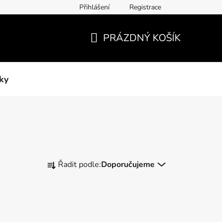
Přihlášení
Registrace
PRÁZDNÝ KOŠÍK
NÁKUPNÍ
KOŠÍK
ky
Ř
Řadit podle:
Doporučujeme
a
z
e
n
í