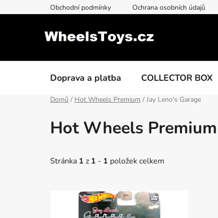
Přejít
Obchodní podmínky
Ochrana osobních údajů
na
obsah
Doprava a platba
COLLECTOR BOX
Domů
/
Hot Wheels Premium
/
Jay Leno's Garage
Hot Wheels Premium 
Stránka
1
z
1
-
1
položek celkem
V
ý
p