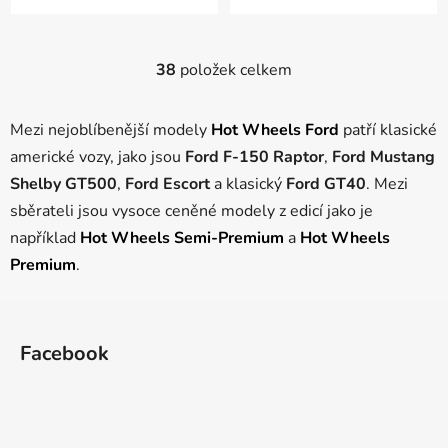
38
položek celkem
O
v
l
Mezi nejoblíbenější modely
Hot Wheels Ford
patří klasické
á
americké vozy, jako jsou
Ford F-150 Raptor
,
Ford Mustang
d
Shelby GT500
,
Ford Escort
a klasický
Ford GT40
.
Mezi
a
c
sběrateli jsou vysoce ceněné modely z edicí jako je
í
například
Hot Wheels Semi-Premium
a
Hot Wheels
p
Premium
.
r
v
Z
k
á
y
Facebook
p
v
ý
a
p
t
i
í