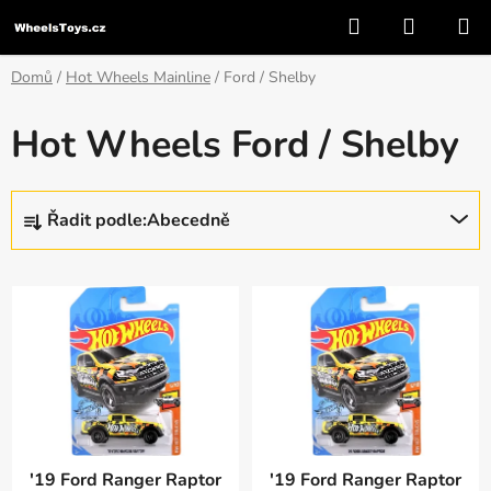
Přejít
Hledat
NÁKUP
na
KOŠÍK
obsah
Domů
/
Hot Wheels Mainline
/
Ford / Shelby
Hot Wheels Ford / Shelby
Ř
Řadit podle:
Abecedně
a
z
V
e
ý
n
p
í
i
p
s
r
p
o
r
d
'19 Ford Ranger Raptor
'19 Ford Ranger Raptor
o
u