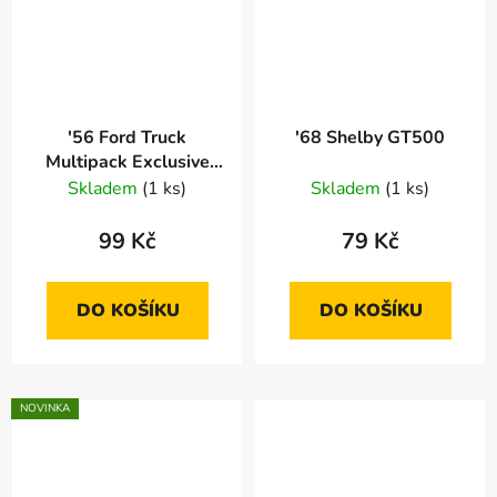
'56 Ford Truck
'68 Shelby GT500
Multipack Exclusive
Vybaleno Oděrky
Skladem
(1 ks)
Skladem
(1 ks)
99 Kč
79 Kč
DO KOŠÍKU
DO KOŠÍKU
NOVINKA