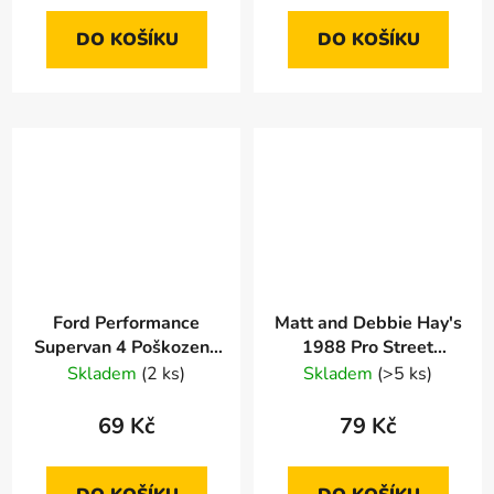
DO KOŠÍKU
DO KOŠÍKU
Ford Performance
Matt and Debbie Hay's
Supervan 4 Poškozený
1988 Pro Street
obal
Thunderbird
Skladem
(2 ks)
Skladem
(>5 ks)
69 Kč
79 Kč