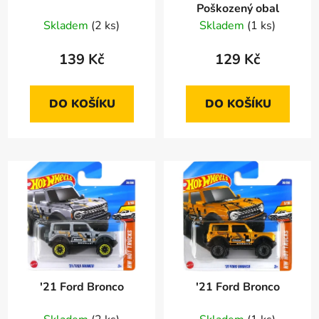
Poškozený obal
d
k
Skladem
(2 ks)
Skladem
(1 ks)
u
t
k
ů
139 Kč
129 Kč
t
ů
DO KOŠÍKU
DO KOŠÍKU
'21 Ford Bronco
'21 Ford Bronco