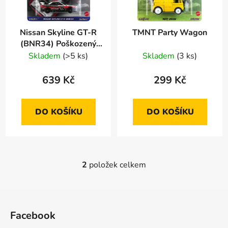
p
o
r
d
Nissan Skyline GT-R
TMNT Party Wagon
o
u
(BNR34) Poškozený
d
k
obal
Skladem
(>5 ks)
Skladem
(3 ks)
u
t
k
ů
639 Kč
299 Kč
t
ů
DO KOŠÍKU
DO KOŠÍKU
2
položek celkem
O
v
l
Z
á
á
d
Facebook
p
a