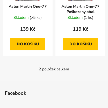
r
d
Aston Martin One-77
Aston Martin One-77
o
u
Poškozený obal
d
k
Skladem
(>5 ks)
Skladem
(1 ks)
u
t
k
ů
139 Kč
119 Kč
t
ů
DO KOŠÍKU
DO KOŠÍKU
2
položek celkem
O
v
l
Z
á
á
d
Facebook
p
a
a
c