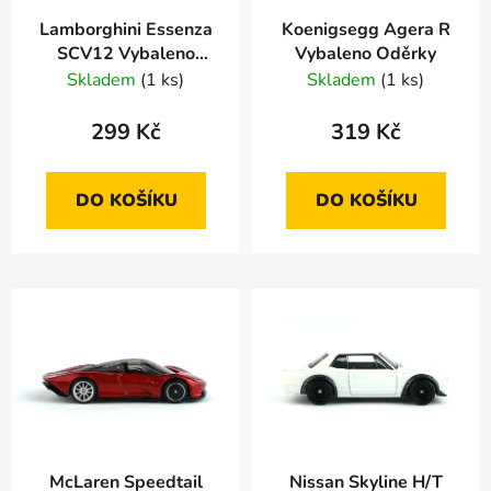
r
d
Lamborghini Essenza
Koenigsegg Agera R
o
u
SCV12 Vybaleno
Vybaleno Oděrky
d
k
Oděrky
Skladem
(1 ks)
Skladem
(1 ks)
u
t
k
ů
299 Kč
319 Kč
t
ů
DO KOŠÍKU
DO KOŠÍKU
McLaren Speedtail
Nissan Skyline H/T