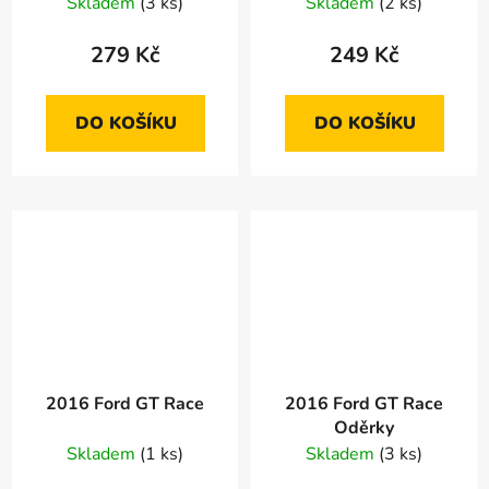
Vybaleno Oděrky
Superleggera Oděrky
Skladem
(3 ks)
Skladem
(2 ks)
279 Kč
249 Kč
DO KOŠÍKU
DO KOŠÍKU
2016 Ford GT Race
2016 Ford GT Race
Oděrky
Skladem
(1 ks)
Skladem
(3 ks)