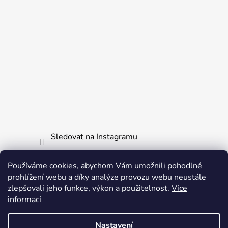
ý
p
i
s
u
Sledovat na Instagramu
Používáme cookies, abychom Vám umožnili pohodlné
Informace pro vás
prohlížení webu a díky analýze provozu webu neustále
zlepšovali jeho funkce, výkon a použitelnost.
Více
Obchodní podmínky
informací
Ochrana osobních údajů
Nastavení