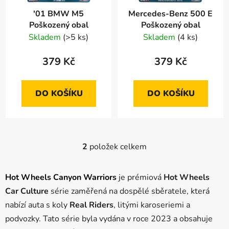
r
d
'01 BMW M5
Mercedes-Benz 500 E
o
u
Poškozený obal
Poškozený obal
d
k
Skladem
(>5 ks)
Skladem
(4 ks)
u
t
k
ů
379 Kč
379 Kč
t
ů
DO KOŠÍKU
DO KOŠÍKU
2
položek celkem
O
v
l
Hot Wheels
Canyon Warriors
je prémiová
Hot Wheels
á
Car Culture
série zaměřená na dospělé sběratele, která
d
nabízí auta s koly
Real Riders
, litými karoseriemi a
a
c
podvozky. Tato série byla vydána v roce 2023 a obsahuje