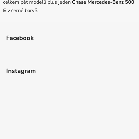
í
celkem pět modelů plus jeden
Chase Mercedes-Benz 500
p
E
v černé barvě.
r
v
Z
k
á
y
Facebook
p
v
ý
a
p
t
i
í
s
Instagram
u