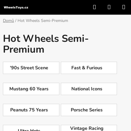
Přejít
Hledat
NÁKUP
na
KOŠÍK
obsah
Domů
/
Hot Wheels Semi-Premium
Hot Wheels Semi-
Premium
'90s Street Scene
Fast & Furious
Mustang 60 Years
National Icons
Peanuts 75 Years
Porsche Series
Vintage Racing
Ultra Hots