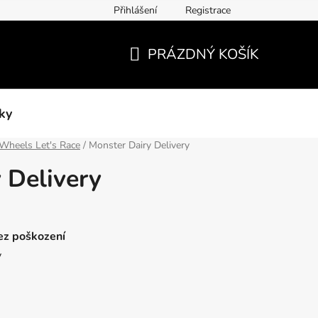
Přihlášení
Registrace
PRÁZDNÝ KOŠÍK
NÁKUPNÍ
KOŠÍK
ky
Wheels Let's Race
/
Monster Dairy Delivery
 Delivery
bez poškození
y