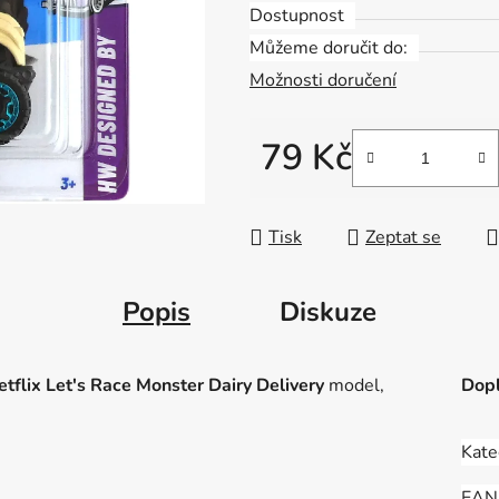
Dostupnost
Můžeme doručit do:
Možnosti doručení
79 Kč
Měrná cena:
Tisk
Zeptat se
Popis
Diskuze
flix Let's Race Monster Dairy Delivery
model,
Dopl
Kate
EAN