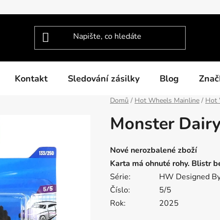
Kontakt
Sledování zásilky
Blog
Znač
Domů
/
Hot Wheels Mainline
/
Hot 
Monster Dairy
Nové nerozbalené zboží
Karta má ohnuté rohy. Blistr 
Série:
HW Designed B
Číslo:
5/5
Rok:
2025