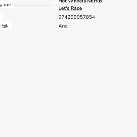
Hot Wheels Netflix
gorie
Let's Race
074299057854
ičák
Ano