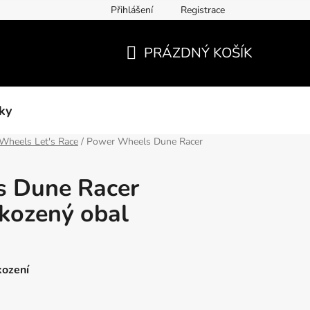
Přihlášení
Registrace
PRÁZDNÝ KOŠÍK
NÁKUPNÍ
KOŠÍK
ky
Wheels Let's Race
/
Power Wheels Dune Racer
 Dune Racer
škozený obal
kození