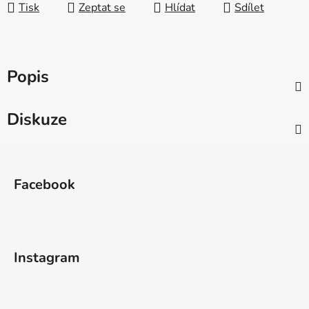
Tisk
Zeptat se
Hlídat
Sdílet
Popis
Diskuze
Z
á
Facebook
p
a
t
í
Instagram