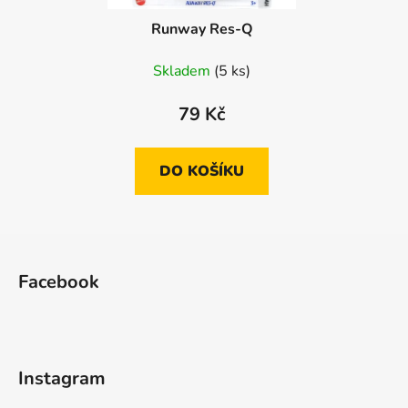
Runway Res-Q
Skladem
(5 ks)
79 Kč
DO KOŠÍKU
Z
á
Facebook
p
a
t
í
Instagram