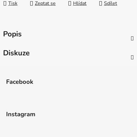
Tisk
Zeptat se
Hlídat
Sdílet
Popis
Diskuze
Z
á
Facebook
p
a
t
í
Instagram