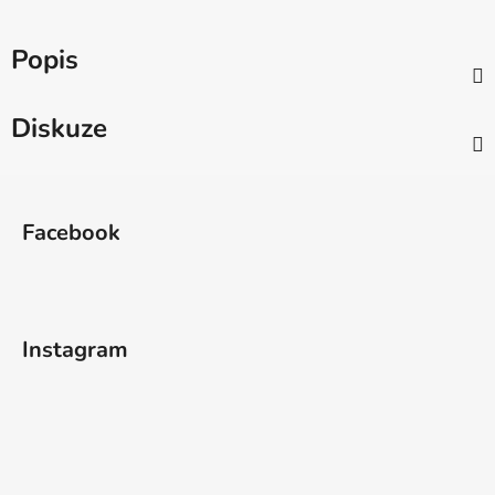
Popis
Diskuze
Z
á
Facebook
p
a
t
í
Instagram