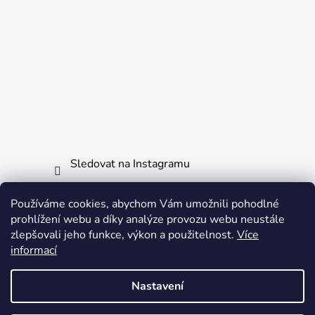
Sledovat na Instagramu
Používáme cookies, abychom Vám umožnili pohodlné
Informace pro vás
prohlížení webu a díky analýze provozu webu neustále
zlepšovali jeho funkce, výkon a použitelnost.
Více
Obchodní podmínky
informací
Ochrana osobních údajů
Nastavení