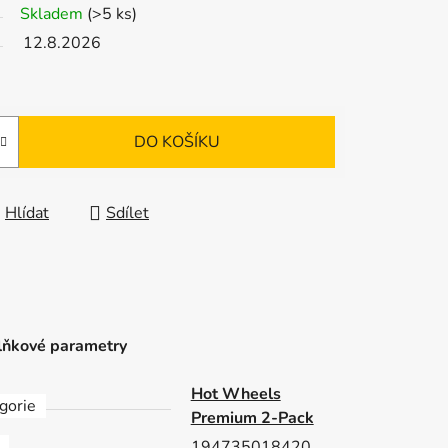
Skladem
(>5 ks)
12.8.2026
DO KOŠÍKU
Hlídat
Sdílet
ňkové parametry
Hot Wheels
gorie
Premium 2-Pack
194735018420