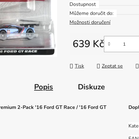
Dostupnost
Můžeme doručit do:
Možnosti doručení
639 Kč
Měrná cena:
Tisk
Zeptat se
Popis
Diskuze
emium 2-Pack '16 Ford GT Race / '16 Ford GT
Dopl
Kate
EAN