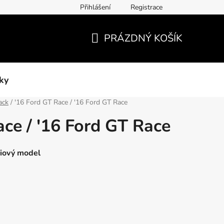
Přihlášení
Registrace
PRÁZDNÝ KOŠÍK
NÁKUPNÍ
KOŠÍK
ky
ack
/
'16 Ford GT Race / '16 Ford GT Race
ace / '16 Ford GT Race
miový model