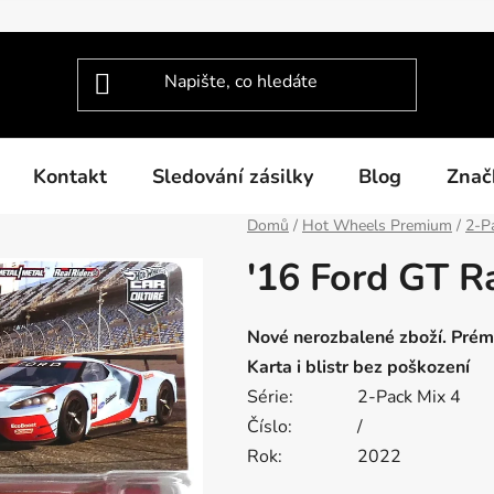
Kontakt
Sledování zásilky
Blog
Znač
Domů
/
Hot Wheels Premium
/
2-P
'16 Ford GT R
Nové nerozbalené zboží. Pré
Karta i blistr bez poškození
Série:
2-Pack Mix 4
Číslo:
/
Rok:
2022