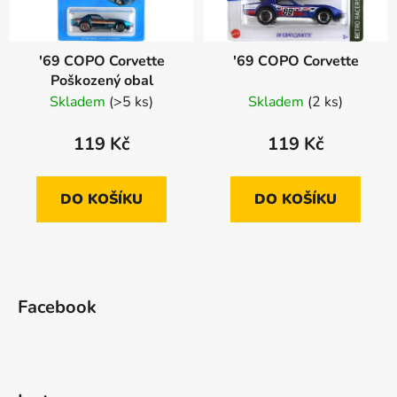
'69 COPO Corvette
'69 COPO Corvette
Poškozený obal
Skladem
(>5 ks)
Skladem
(2 ks)
119 Kč
119 Kč
DO KOŠÍKU
DO KOŠÍKU
Z
á
Facebook
p
a
t
í