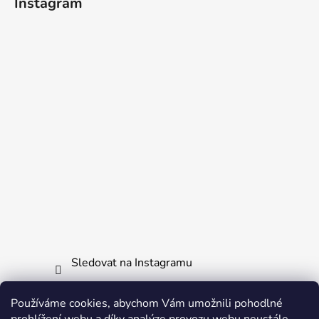
Instagram
Sledovat na Instagramu
Používáme cookies, abychom Vám umožnili pohodlné
Informace pro vás