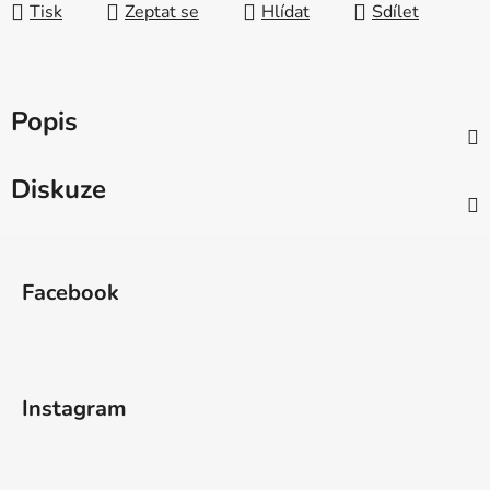
Tisk
Zeptat se
Hlídat
Sdílet
Popis
Diskuze
Z
á
Facebook
p
a
t
í
Instagram