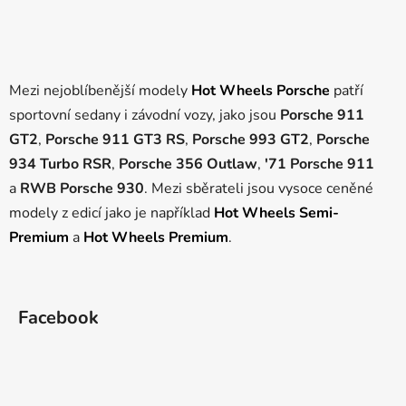
Mezi nejoblíbenější modely
Hot Wheels Porsche
patří
sportovní sedany i závodní vozy, jako jsou
Porsche 911
GT2
,
Porsche 911 GT3 RS
,
Porsche 993 GT2
,
Porsche
934 Turbo RSR
,
Porsche 356 Outlaw
,
'71 Porsche 911
a
RWB Porsche 930
. Mezi sběrateli jsou vysoce ceněné
modely z edicí jako je například
Hot Wheels Semi-
Premium
a
Hot Wheels Premium
.
Z
á
Facebook
p
a
t
í