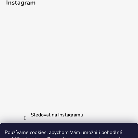
Instagram
Sledovat na Instagramu
Používáme cookies, abychom Vám umožnili pohodlné
Informace pro vás