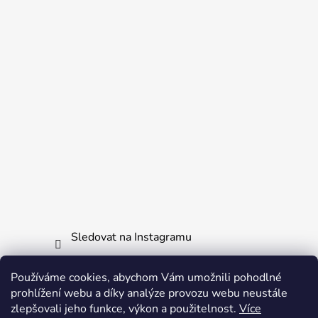
Sledovat na Instagramu
Používáme cookies, abychom Vám umožnili pohodlné
Informace pro vás
prohlížení webu a díky analýze provozu webu neustále
zlepšovali jeho funkce, výkon a použitelnost.
Více
Obchodní podmínky