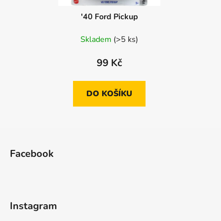
'40 Ford Pickup
Skladem
(>5 ks)
99 Kč
DO KOŠÍKU
Z
á
Facebook
p
a
t
í
Instagram