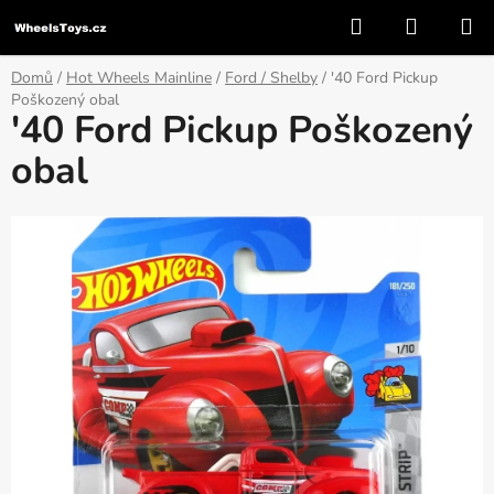
Přejít
Hledat
NÁKUP
na
KOŠÍK
obsah
Domů
/
Hot Wheels Mainline
/
Ford / Shelby
/
'40 Ford Pickup
Poškozený obal
'40 Ford Pickup Poškozený
obal