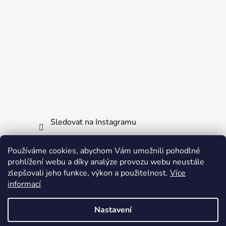
Sledovat na Instagramu
Používáme cookies, abychom Vám umožnili pohodlné
Informace pro vás
prohlížení webu a díky analýze provozu webu neustále
zlepšovali jeho funkce, výkon a použitelnost.
Více
Obchodní podmínky
informací
Ochrana osobních údajů
Nastavení