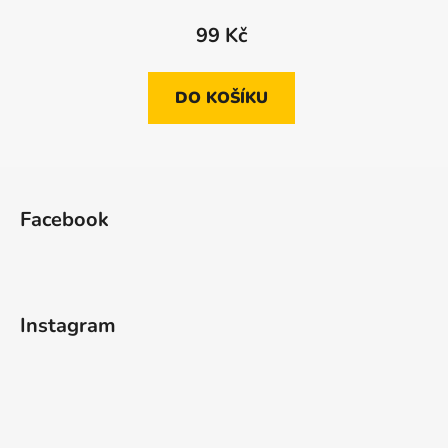
99 Kč
DO KOŠÍKU
Z
á
Facebook
p
a
t
í
Instagram