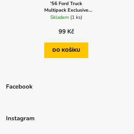
'56 Ford Truck
Multipack Exclusive
Vybaleno Oděrky
Skladem
(1 ks)
99 Kč
DO KOŠÍKU
Z
á
Facebook
p
a
t
í
Instagram