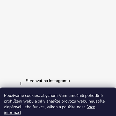
Sledovat na Instagramu
Používáme cookies, abychom Vám umožnili pohodlné
Informace pro vás
prohlížení webu a díky analýze provozu webu neustále
zlepšovali jeho funkce, výkon a použitelnost.
Více
Obchodní podmínky
informací