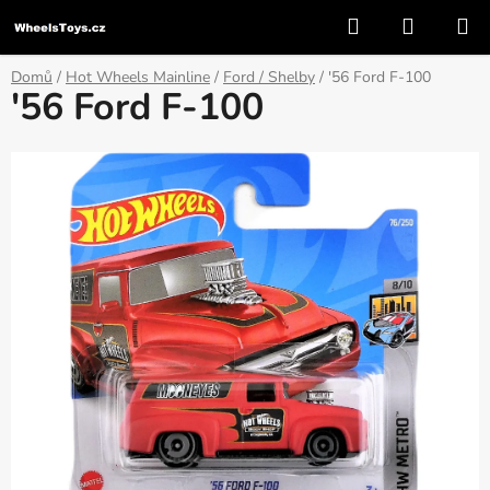
Přejít
Hledat
NÁKUP
na
KOŠÍK
obsah
Domů
/
Hot Wheels Mainline
/
Ford / Shelby
/
'56 Ford F-100
'56 Ford F-100