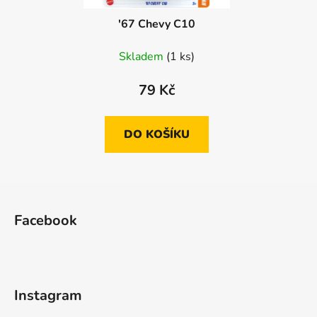
'67 Chevy C10
Skladem
(1 ks)
79 Kč
DO KOŠÍKU
Z
á
Facebook
p
a
t
í
Instagram