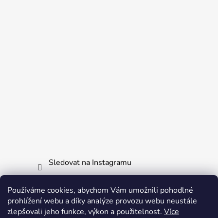
Sledovat na Instagramu
Používáme cookies, abychom Vám umožnili pohodlné
Informace pro vás
prohlížení webu a díky analýze provozu webu neustále
zlepšovali jeho funkce, výkon a použitelnost.
Více
Obchodní podmínky