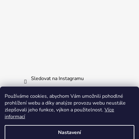
Sledovat na Instagramu
Používáme cookies, abychom Vám umožnili pohodlné
Informace pro vás
prohlížení webu a díky analýze provozu webu neustále
zlepšovali jeho funkce, výkon a použitelnost.
Více
Obchodní podmínky
informací
Ochrana osobních údajů
Nastavení