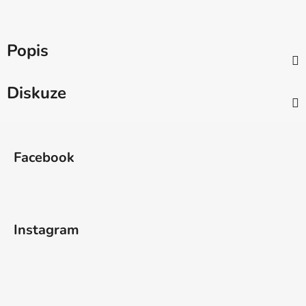
Popis
Diskuze
Z
á
Facebook
p
a
t
í
Instagram