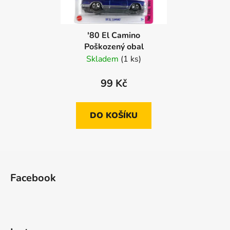
'80 El Camino
Poškozený obal
Skladem
(1 ks)
99 Kč
DO KOŠÍKU
Z
á
Facebook
p
a
t
í