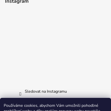
Instagram
Sledovat na Instagramu
Používáme cookies, abychom Vám umožnili pohodlné
Informace pro vás