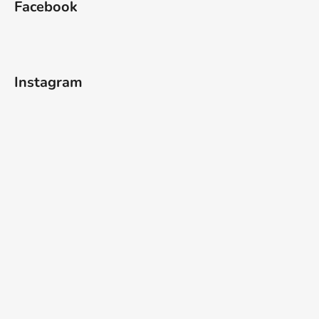
Facebook
p
a
t
í
Instagram