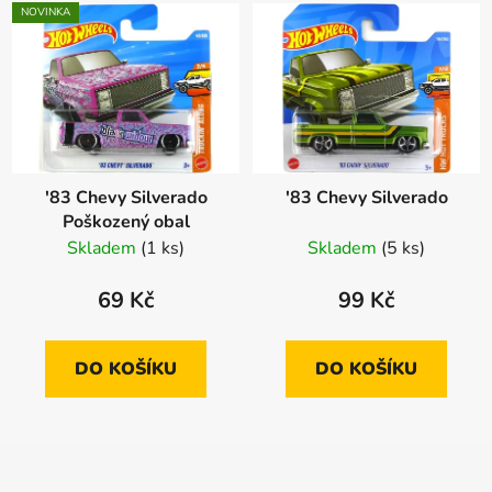
NOVINKA
'83 Chevy Silverado
'83 Chevy Silverado
Poškozený obal
Skladem
(1 ks)
Skladem
(5 ks)
69 Kč
99 Kč
DO KOŠÍKU
DO KOŠÍKU
Z
á