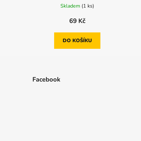
Skladem
(1 ks)
69 Kč
DO KOŠÍKU
Z
á
Facebook
p
a
t
í