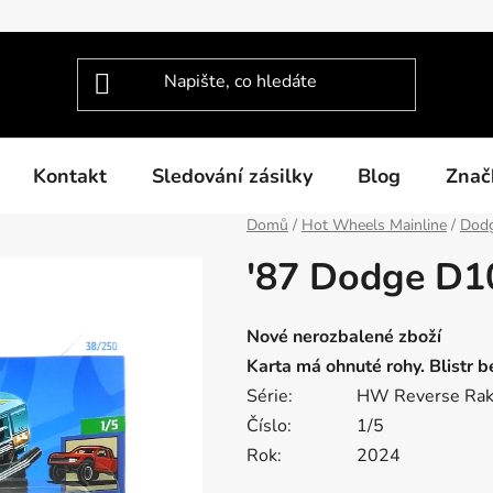
Kontakt
Sledování zásilky
Blog
Znač
Domů
/
Hot Wheels Mainline
/
Dodg
'87 Dodge D1
Nové nerozbalené zboží
Karta má ohnuté rohy. Blistr 
Série:
HW Reverse Ra
Číslo:
1/5
Rok:
2024