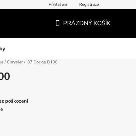
Přihlášení
Registrace
PRÁZDNÝ KOŠÍK
NÁKUPNÍ
KOŠÍK
ky
e / Chrysler
/
'87 Dodge D100
00
bez poškození
ke