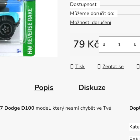
Dostupnost
Můžeme doručit do:
Možnosti doručení
79 Kč
Měrná cena:
Tisk
Zeptat se
Popis
Diskuze
87 Dodge D100
model, který nesmí chybět ve Tvé
Dopl
Kate
EAN