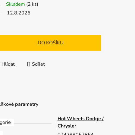
Skladem
(2 ks)
12.8.2026
DO KOŠÍKU
Hlídat
Sdílet
ňkové parametry
Hot Wheels Dodge /
gorie
Chrysler
074299057854