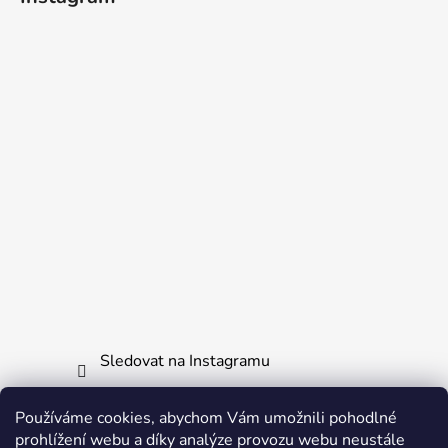
Sledovat na Instagramu
Používáme cookies, abychom Vám umožnili pohodlné
Informace pro vás
prohlížení webu a díky analýze provozu webu neustále