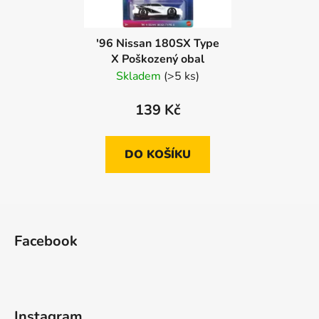
'96 Nissan 180SX Type
X Poškozený obal
Skladem
(>5 ks)
139 Kč
DO KOŠÍKU
Z
á
Facebook
p
a
t
í
Instagram