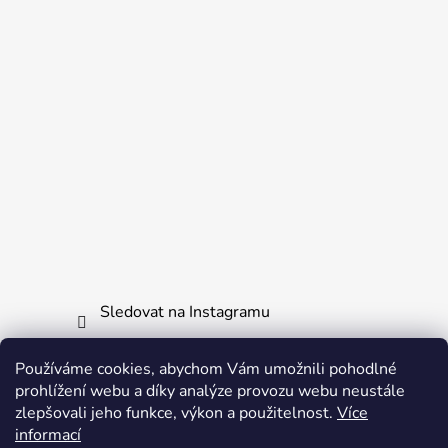
Sledovat na Instagramu
Používáme cookies, abychom Vám umožnili pohodlné
Informace pro vás
prohlížení webu a díky analýze provozu webu neustále
zlepšovali jeho funkce, výkon a použitelnost.
Více
Obchodní podmínky
informací