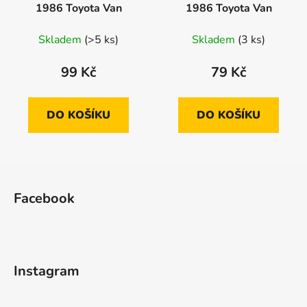
1986 Toyota Van
1986 Toyota Van
Skladem
(>5 ks)
Skladem
(3 ks)
99 Kč
79 Kč
DO KOŠÍKU
DO KOŠÍKU
Z
á
Facebook
p
a
t
í
Instagram