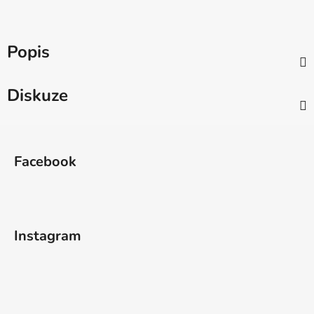
Popis
Diskuze
Z
á
Facebook
p
a
t
í
Instagram