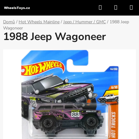
Přejít
Hledat
NÁKUP
na
KOŠÍK
obsah
Domů
/
Hot Wheels Mainline
/
Jeep / Hummer / GMC
/
1988 Jeep
Wagoneer
1988 Jeep Wagoneer