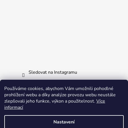
Sledovat na Instagramu
Používáme cookies, abychom Vám umožnili pohodlné
Informace pro vás
prohlížení webu a díky analýze provozu webu neustále
zlepšovali jeho funkce, výkon a použitelnost.
Více
Obchodní podmínky
informací
Ochrana osobních údajů
Nastavení