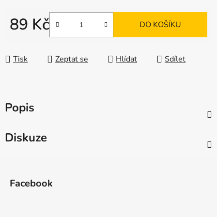
89 Kč
DO KOŠÍKU
Měrná cena:
Tisk
Zeptat se
Hlídat
Sdílet
Popis
Diskuze
Z
á
Facebook
p
a
t