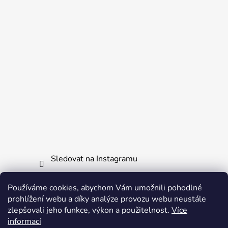
Sledovat na Instagramu
Používáme cookies, abychom Vám umožnili pohodlné
Informace pro vás
prohlížení webu a díky analýze provozu webu neustále
zlepšovali jeho funkce, výkon a použitelnost.
Více
Obchodní podmínky
informací