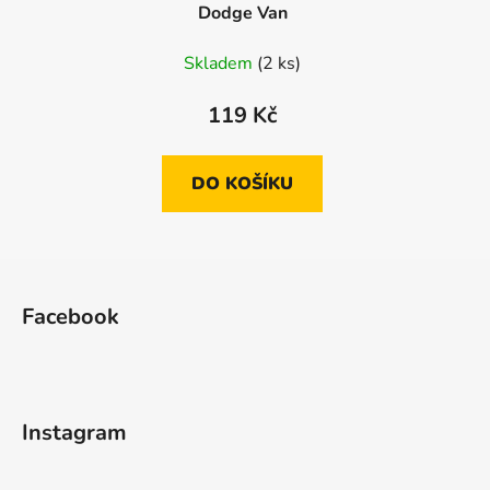
Dodge Van
Skladem
(2 ks)
119 Kč
DO KOŠÍKU
Z
á
Facebook
p
a
t
í
Instagram