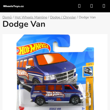
Přejít
Hledat
NÁKUP
na
KOŠÍK
obsah
Domů
/
Hot Wheels Mainline
/
Dodge / Chrysler
/
Dodge Van
Dodge Van