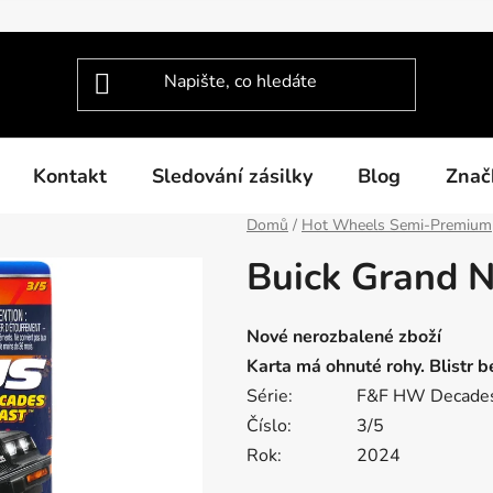
Kontakt
Sledování zásilky
Blog
Znač
Domů
/
Hot Wheels Semi-Premium
Buick Grand N
Nové nerozbalené zboží
Karta má ohnuté rohy. Blistr 
Série:
F
&
F HW Decades
Číslo:
3/5
Rok:
2024