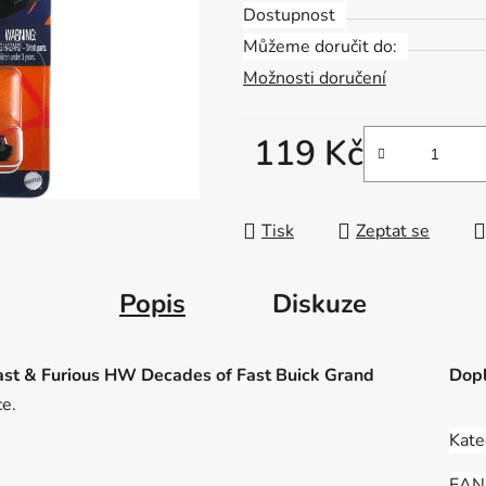
Dostupnost
Můžeme doručit do:
Možnosti doručení
119 Kč
Měrná cena:
Tisk
Zeptat se
Popis
Diskuze
st & Furious HW Decades of Fast Buick Grand
Dopl
ce.
Kate
EAN