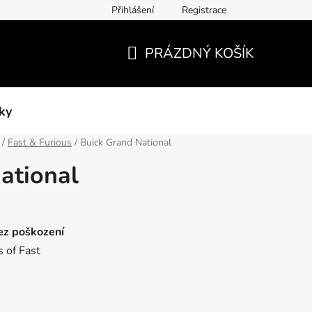
Přihlášení
Registrace
PRÁZDNÝ KOŠÍK
NÁKUPNÍ
KOŠÍK
ky
/
Fast & Furious
/
Buick Grand National
ational
bez poškození
 of Fast