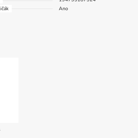
ičák
Ano
S