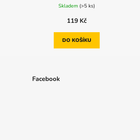
Skladem
(>5 ks)
119 Kč
DO KOŠÍKU
Z
á
Facebook
p
a
t
í