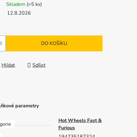
Skladem
(>5 ks)
12.8.2026
DO KOŠÍKU
Hlídat
Sdílet
ňkové parametry
Hot Wheels Fast &
gorie
Furious
194735187324