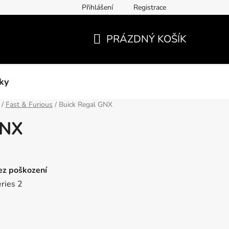
Přihlášení
Registrace
PRÁZDNÝ KOŠÍK
NÁKUPNÍ
KOŠÍK
ky
/
Fast & Furious
/
Buick Regal GNX
GNX
bez poškození
ries 2