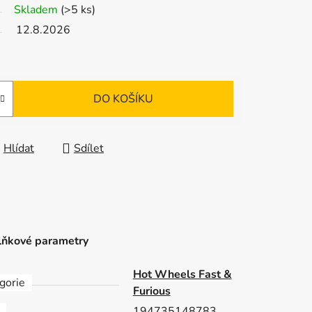
Skladem
(>5 ks)
12.8.2026
DO KOŠÍKU
Hlídat
Sdílet
ňkové parametry
Hot Wheels Fast &
gorie
Furious
194735148783