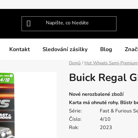
Kontakt
Sledování zásilky
Blog
Znač
Domů
/
Hot Wheels Semi-Premium
Buick Regal 
Nové nerozbalené zboží
Karta má ohnuté rohy. Blistr 
Série:
Fast
&
Furious Se
Číslo:
4/10
Rok:
2023