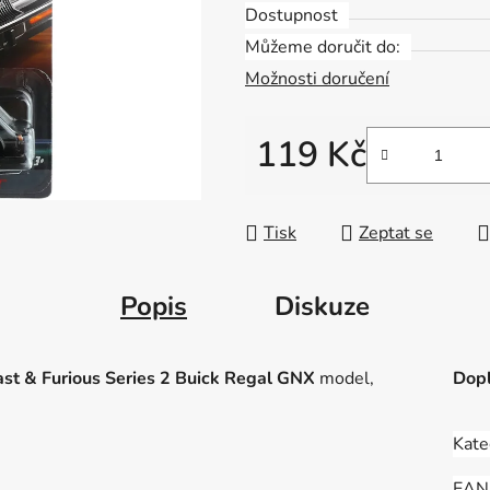
Dostupnost
Můžeme doručit do:
Možnosti doručení
119 Kč
Měrná cena:
Tisk
Zeptat se
Popis
Diskuze
st & Furious Series 2 Buick Regal GNX
model,
Dopl
Kate
EAN