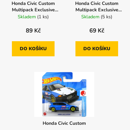
Honda Civic Custom
Honda Civic Custom
Multipack Exclusive
Multipack Exclusive
Vybaleno Oděrky
Vybaleno Error Oděrky
Skladem
(1 ks)
Skladem
(5 ks)
89 Kč
69 Kč
DO KOŠÍKU
DO KOŠÍKU
Honda Civic Custom