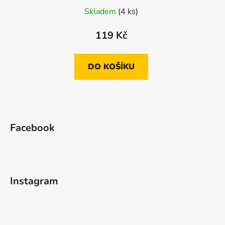
Skladem
(4 ks)
119 Kč
DO KOŠÍKU
Z
á
Facebook
p
a
t
í
Instagram