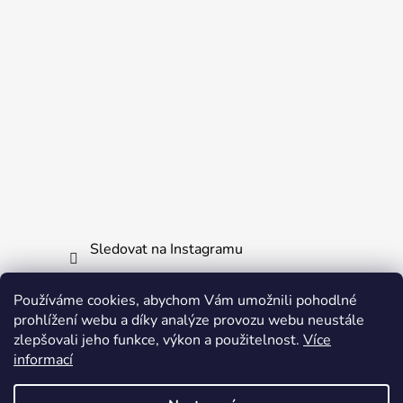
Sledovat na Instagramu
Používáme cookies, abychom Vám umožnili pohodlné
Informace pro vás
prohlížení webu a díky analýze provozu webu neustále
zlepšovali jeho funkce, výkon a použitelnost.
Více
Obchodní podmínky
informací
Ochrana osobních údajů