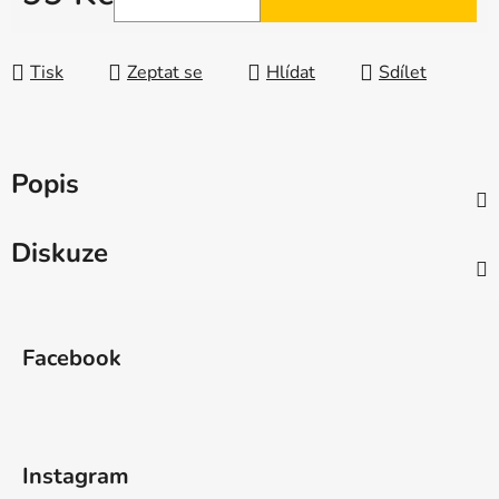
Měrná cena:
Tisk
Zeptat se
Hlídat
Sdílet
Popis
Diskuze
Z
á
Facebook
p
a
t
í
Instagram