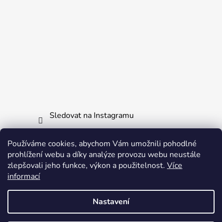
Sledovat na Instagramu
Používáme cookies, abychom Vám umožnili pohodlné
Informace pro vás
prohlížení webu a díky analýze provozu webu neustále
zlepšovali jeho funkce, výkon a použitelnost.
Více
Obchodní podmínky
informací
Ochrana osobních údajů
Nastavení