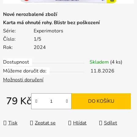
Nové nerozbalené zboží
Karta má ohnuté rohy. Blistr bez poškození
Série:
Experimotors
Číslo:
1/5
Rok:
2024
Dostupnost
Skladem
(4 ks)
Můžeme doručit do:
11.8.2026
Možnosti doručení
79 Kč
DO KOŠÍKU
Měrná cena:
Tisk
Zeptat se
Hlídat
Sdílet