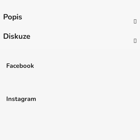
Popis
Diskuze
Z
á
Facebook
p
a
t
í
Instagram