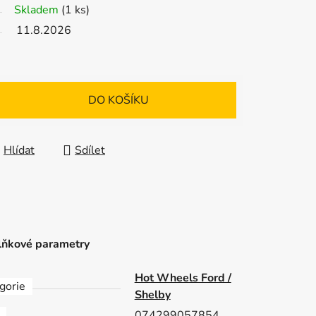
Skladem
(1 ks)
11.8.2026
DO KOŠÍKU
Hlídat
Sdílet
ňkové parametry
Hot Wheels Ford /
gorie
Shelby
074299057854