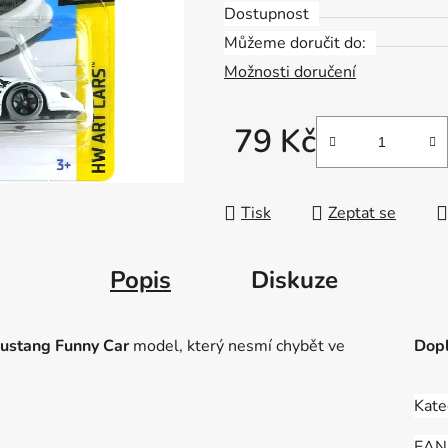
Dostupnost
Můžeme doručit do:
Možnosti doručení
79 Kč
Měrná cena:
Tisk
Zeptat se
Popis
Diskuze
ustang Funny Car
model, který nesmí chybět ve
Dopl
Kate
EAN