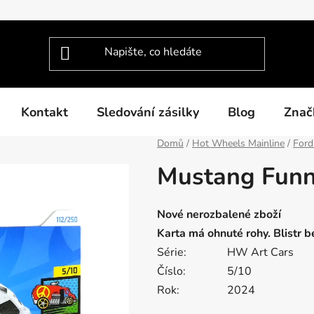
Kontakt
Sledování zásilky
Blog
Znač
Domů
/
Hot Wheels Mainline
/
Ford
Mustang Funn
Nové nerozbalené zboží
Karta má ohnuté rohy. Blistr 
Série:
HW Art Cars
Číslo:
5/10
Rok:
2024