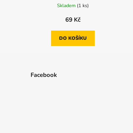
Skladem
(1 ks)
69 Kč
DO KOŠÍKU
Z
á
Facebook
p
a
t
í