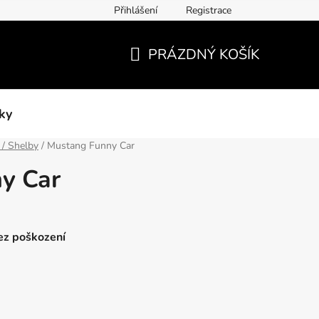
Přihlášení
Registrace
PRÁZDNÝ KOŠÍK
NÁKUPNÍ
KOŠÍK
ky
 / Shelby
/
Mustang Funny Car
y Car
bez poškození