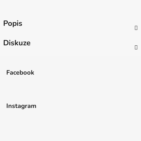
Popis
Diskuze
Z
á
Facebook
p
a
t
í
Instagram