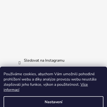
Sledovat na Instagramu
Používáme cookies, abychom Vám umožnili pohodlné
Informace pro vás
prohlížení webu a díky analýze provozu webu neustále
zlepšovali jeho funkce, výkon a použitelnost.
Více
Obchodní podmínky
informací
Ochrana osobních údajů
Nastavení