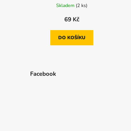
Skladem
(2 ks)
69 Kč
DO KOŠÍKU
Z
á
Facebook
p
a
t
í