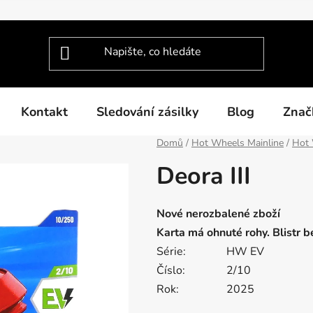
Kontakt
Sledování zásilky
Blog
Znač
Domů
/
Hot Wheels Mainline
/
Hot 
Deora III
Nové nerozbalené zboží
Karta má ohnuté rohy. Blistr 
Série:
HW EV
Číslo:
2/10
Rok:
2025