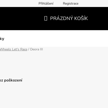
Přihlášení
Registrace
PRÁZDNÝ KOŠÍK
NÁKUPNÍ
KOŠÍK
ky
Wheels Let's Race
/
Deora III
bez poškození