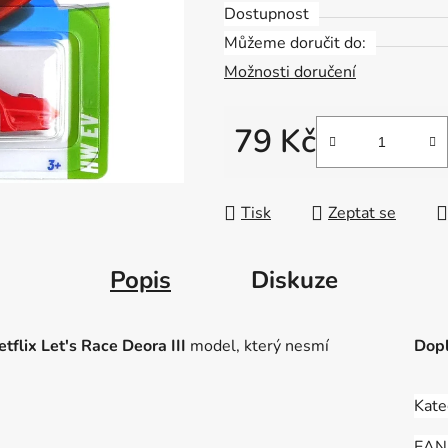
Dostupnost
Můžeme doručit do:
Možnosti doručení
79 Kč
Měrná cena:
Tisk
Zeptat se
Popis
Diskuze
flix Let's Race Deora III
model, který nesmí
Dopl
Kate
EAN