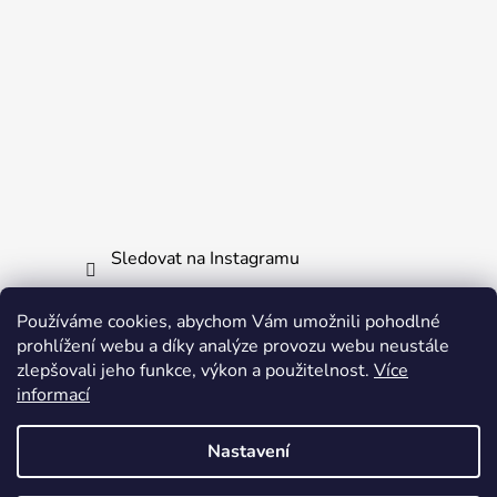
Sledovat na Instagramu
Používáme cookies, abychom Vám umožnili pohodlné
Informace pro vás
prohlížení webu a díky analýze provozu webu neustále
zlepšovali jeho funkce, výkon a použitelnost.
Více
Obchodní podmínky
informací
Ochrana osobních údajů
Nastavení