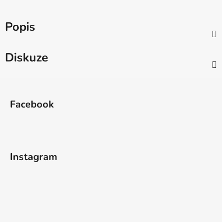
Popis
Diskuze
Z
á
Facebook
p
a
t
í
Instagram