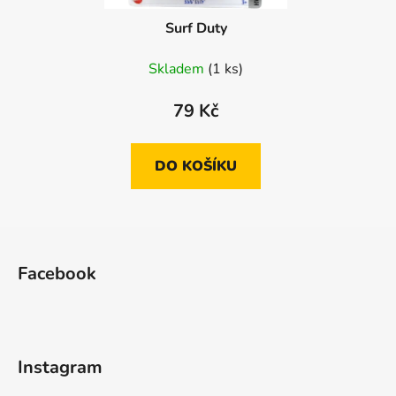
Surf Duty
Skladem
(1 ks)
79 Kč
DO KOŠÍKU
Z
á
Facebook
p
a
t
í
Instagram