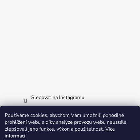
Sledovat na Instagramu
Používáme cookies, abychom Vám umožnili pohodlné
Informace pro vás
prohlížení webu a díky analýze provozu webu neustále
zlepšovali jeho funkce, výkon a použitelnost.
Více
Obchodní podmínky
informací