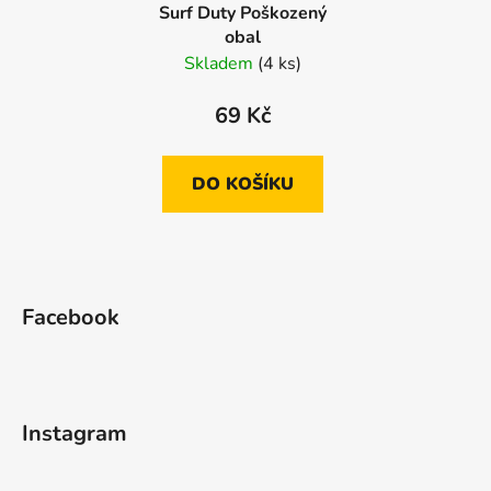
Surf Duty Poškozený
obal
Skladem
(4 ks)
69 Kč
DO KOŠÍKU
Z
á
Facebook
p
a
t
í
Instagram