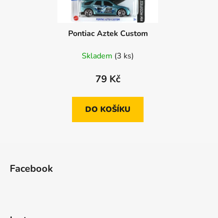
Pontiac Aztek Custom
Skladem
(3 ks)
79 Kč
DO KOŠÍKU
Z
á
Facebook
p
a
t
í