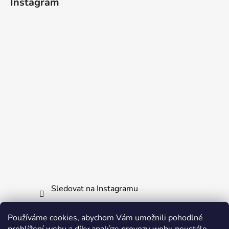
Instagram
Sledovat na Instagramu
Používáme cookies, abychom Vám umožnili pohodlné
Informace pro vás