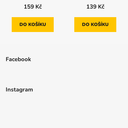
159 Kč
139 Kč
DO KOŠÍKU
DO KOŠÍKU
Z
á
Facebook
p
a
t
í
Instagram