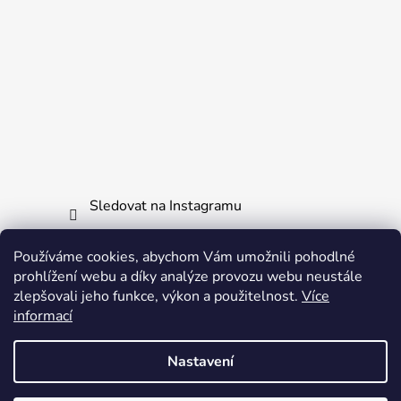
Sledovat na Instagramu
Používáme cookies, abychom Vám umožnili pohodlné
Informace pro vás
prohlížení webu a díky analýze provozu webu neustále
zlepšovali jeho funkce, výkon a použitelnost.
Více
Obchodní podmínky
informací
Ochrana osobních údajů
Nastavení