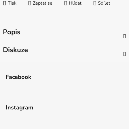
Tisk
Zeptat se
Hlídat
Sdílet
Popis
Diskuze
Z
á
Facebook
p
a
t
í
Instagram