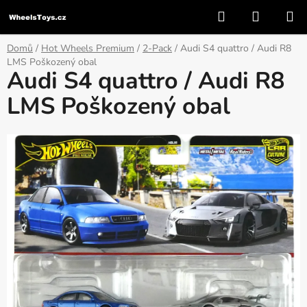
Přejít
Hledat
NÁKUP
na
KOŠÍK
obsah
Domů
/
Hot Wheels Premium
/
2-Pack
/
Audi S4 quattro / Audi R8
LMS Poškozený obal
Audi S4 quattro / Audi R8
LMS Poškozený obal