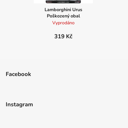
Lamborghini Urus
Poškozený obal
Vyprodáno
319 Kč
Z
á
Facebook
p
a
t
í
Instagram