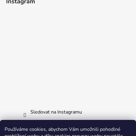
Instagram
Sledovat na Instagramu
Používáme cookies, abychom Vám umožnili pohodlné
Informace pro vás