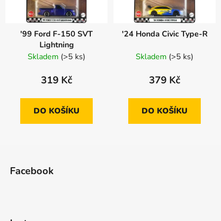
'99 Ford F-150 SVT
'24 Honda Civic Type-R
Lightning
Skladem
(>5 ks)
Skladem
(>5 ks)
319 Kč
379 Kč
DO KOŠÍKU
DO KOŠÍKU
Z
á
Facebook
p
a
t
í