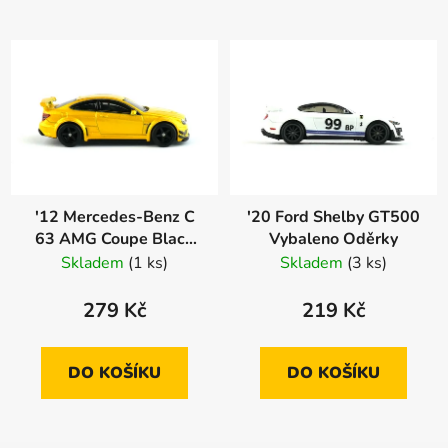
'12 Mercedes-Benz C
'20 Ford Shelby GT500
63 AMG Coupe Black
Vybaleno Oděrky
Series Vybaleno
Skladem
(1 ks)
Skladem
(3 ks)
Oděrky
279 Kč
219 Kč
DO KOŠÍKU
DO KOŠÍKU