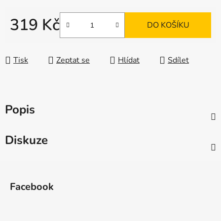
319 Kč
DO KOŠÍKU
Měrná cena:
Tisk
Zeptat se
Hlídat
Sdílet
Popis
Diskuze
Z
á
Facebook
p
a
t